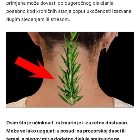
primjena može dovesti do dugoročnog olakšanja,
posebno kod kroničnih stanja poput ukočenosti izazvane
dugim sjedenjem ili stresom.
Osim što je učinkovit, ružmarin je i izuzetno dostupan.
Može se lako uzgajati u posudi na prozorskoj dasci ili
terasi, a njegov miris dodatno djeluje smirujuće na