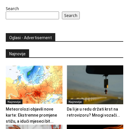
Search
Search
Oglasi - Advertisement
Najnovije
Najnovije
Najnovije
Meteorolozi objavili nove
Da li je u redu držati krst na
karte: Ekstremne promjene
retrovizoru? Mnogi vozači...
stižu, a idući mjeseci bit...