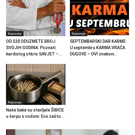
Najnovije
Najnovije
OD 220 ODUZMETE BROJ
SEPTEMBARSKI DAR KARME:
SVOJIH GODINA: Poznati
U septembru KARMA VRAĆA
kardiolog otkrio SAVJET –...
DUGOVE – OVI znakovi...
Najnovije
Naše bake su stavljale ŠIBICE
u šerpu s vodom: Evo zašto...