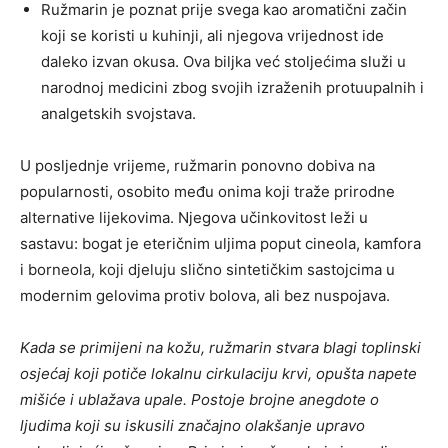
Ružmarin je poznat prije svega kao aromatični začin
koji se koristi u kuhinji, ali njegova vrijednost ide
daleko izvan okusa. Ova biljka već stoljećima služi u
narodnoj medicini zbog svojih izraženih protuupalnih i
analgetskih svojstava.
U posljednje vrijeme, ružmarin ponovno dobiva na
popularnosti, osobito među onima koji traže prirodne
alternative lijekovima. Njegova učinkovitost leži u
sastavu: bogat je eteričnim uljima poput cineola, kamfora
i borneola, koji djeluju slično sintetičkim sastojcima u
modernim gelovima protiv bolova, ali bez nuspojava.
Kada se primijeni na kožu, ružmarin stvara blagi toplinski
osjećaj koji potiče lokalnu cirkulaciju krvi, opušta napete
mišiće i ublažava upale. Postoje brojne anegdote o
ljudima koji su iskusili značajno olakšanje upravo