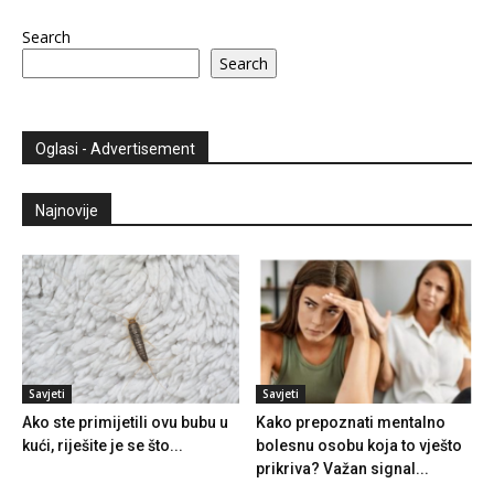
Search
Search
Oglasi - Advertisement
Najnovije
Savjeti
Savjeti
Ako ste primijetili ovu bubu u
Kako prepoznati mentalno
kući, riješite je se što...
bolesnu osobu koja to vješto
prikriva? Važan signal...