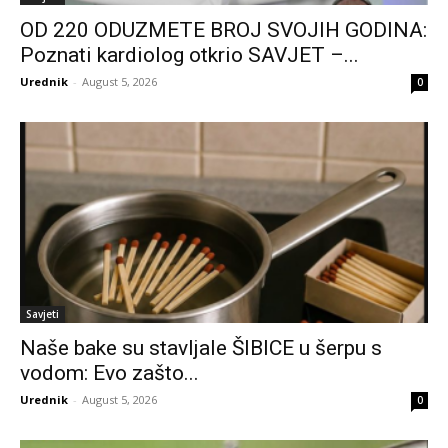
OD 220 ODUZMETE BROJ SVOJIH GODINA:
Poznati kardiolog otkrio SAVJET –...
Urednik
-
August 5, 2026
0
Savjeti
Naše bake su stavljale ŠIBICE u šerpu s
vodom: Evo zašto...
Urednik
-
August 5, 2026
0