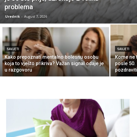
problema
Urednik
-
August 7, 2026
SAVJETI
SAVJETI
Kako prepoznati mentalno bolesnu osobu
Kome ne t
koja to vješto prikriva? Važan signal odaje je
posle 50.
u razgovoru
pozdraviti