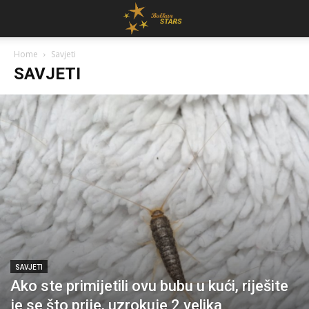
Home
Savjeti
SAVJETI
SAVJETI
Ako ste primijetili ovu bubu u kući, riješite
je se što prije, uzrokuje 2 velika