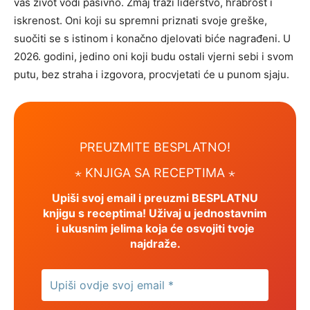
vas život vodi pasivno. Zmaj traži liderstvo, hrabrost i
iskrenost. Oni koji su spremni priznati svoje greške,
suočiti se s istinom i konačno djelovati biće nagrađeni. U
2026. godini, jedino oni koji budu ostali vjerni sebi i svom
putu, bez straha i izgovora, procvjetati će u punom sjaju.
PREUZMITE BESPLATNO!
⋆
KNJIGA SA RECEPTIMA ⋆
Upiši svoj email i preuzmi BESPLATNU
knjigu s receptima! Uživaj u jednostavnim
i ukusnim jelima koja će osvojiti tvoje
najdraže.