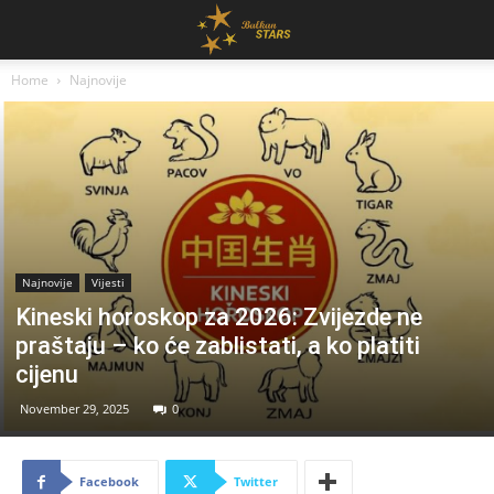
Home
Najnovije
Najnovije
Vijesti
Kineski horoskop za 2026: Zvijezde ne
praštaju – ko će zablistati, a ko platiti
cijenu
November 29, 2025
0
Facebook
Twitter