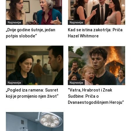
Najnovije
Najnovije
„Dvije godine šutnje, jedan
Kad se istina zakotrlja: Priča
potpis slobode“
Hazel Whitmore
Najnovije
Najnovije
„Pogled iza ramena: Susret
“Vatra, Hrabrost i Znak
koji je promijenio njen život“
Sudbine: Priča o
Dvanaestogodišnjem Heroju”