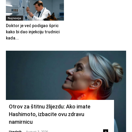
Najnovije
Doktor je već podigao špric
kako bi dao injekciju trudnici
kada...
Otrov za štitnu žlijezdu: Ako imate
Hashimoto, izbacite ovu zdravu
namirnicu
Urednik
-
August 3, 2026
0