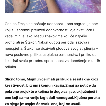
Godina Zmaja ne poštuje udobnost – ona nagrađuje one
koji su spremni preuzeti odgovornost i djelovati, čak i
kada im nije lako. Među znakovima koji će najviše
profitirati je Štakor. Nakon dugog perioda izazova i
neuspjeha, Štakor će doživjeti plodove svog strpljenja –
nove poslovne prilike, uspješna partnerstva i priliku da
iskoristi svoju prirodnu sposobnost za donošenje mudrih
odluka.
Slično tome, Majmun će imati priliku da se istakne kroz
kreativnost, brz um i komunikaciju. Zmaj ga potiče da
pokrene projekte o kojima je dugo sanjao, uključujući i
one koji su mu ranije izgledali nemogući. Ključna poruka
za njega je: uspjet će svaki onaj koji se usudi.