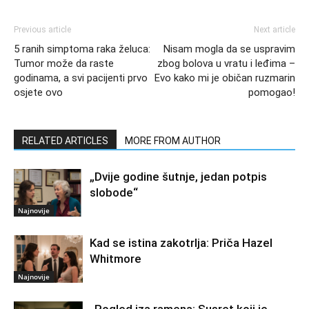
Previous article
Next article
5 ranih simptoma raka želuca:
Nisam mogla da se uspravim
Tumor može da raste
zbog bolova u vratu i leđima –
godinama, a svi pacijenti prvo
Evo kako mi je običan ruzmarin
osjete ovo
pomogao!
RELATED ARTICLES
MORE FROM AUTHOR
„Dvije godine šutnje, jedan potpis
slobode“
Najnovije
Kad se istina zakotrlja: Priča Hazel
Whitmore
Najnovije
„Pogled iza ramena: Susret koji je