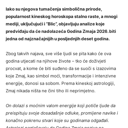
Iako su njegova tumačenja simbolična prirode,
popularnost kineskog horoskopa stalno raste, a mnogi
mediji, uključujući i “Blic”, objavljuju analize koje
predviđaju da će nadolazeća Godina Zmaja 2026. biti
jedna od najznačajnijih u posljednjih deset godina.
Zbog takvih najava, sve više ljudi se pita kako će ova
godina utjecati na njihove živote – tko će doživjeti
procvat, a kome će biti suđeno da se suoči s izazovima
koje Zmaj, kao simbol moći, transformacije i intenzivne
energije, donosi sa sobom. Prema kineskoj astrologiji,
Zmaj nikada ništa ne čini tiho ili neprimjetno.
On dolazi s moćnim valom energije koji potiče ljude da
preispituju svoje dosadašnje odluke, promijene navike i
konačno pokrenu stvari koje su godinama odgađali.
Astrolozi naglašavaju da Godina Zmaja poziva na