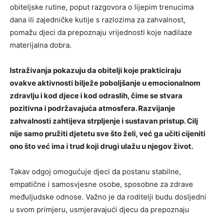
obiteljske rutine, poput razgovora o lijepim trenucima
dana ili zajedničke kutije s razlozima za zahvalnost,
pomažu djeci da prepoznaju vrijednosti koje nadilaze
materijalna dobra.
Istraživanja pokazuju da obitelji koje prakticiraju
ovakve aktivnosti bilježe poboljšanje u emocionalnom
zdravlju i kod djece i kod odraslih, čime se stvara
pozitivna i podržavajuća atmosfera. Razvijanje
zahvalnosti zahtijeva strpljenje i sustavan pristup. Cilj
nije samo pružiti djetetu sve što želi, već ga učiti cijeniti
ono što već ima i trud koji drugi ulažu u njegov život.
Takav odgoj omogućuje djeci da postanu stabilne,
empatične i samosvjesne osobe, sposobne za zdrave
međuljudske odnose. Važno je da roditelji budu dosljedni
u svom primjeru, usmjeravajući djecu da prepoznaju