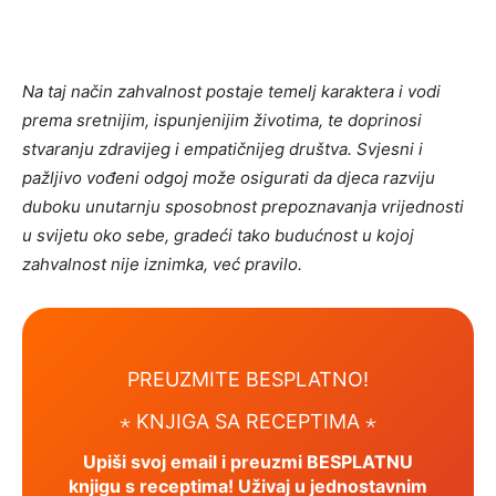
Na taj način zahvalnost postaje temelj karaktera i vodi
prema sretnijim, ispunjenijim životima, te doprinosi
stvaranju zdravijeg i empatičnijeg društva. Svjesni i
pažljivo vođeni odgoj može osigurati da djeca razviju
duboku unutarnju sposobnost prepoznavanja vrijednosti
u svijetu oko sebe, gradeći tako budućnost u kojoj
zahvalnost nije iznimka, već pravilo.
PREUZMITE BESPLATNO!
⋆
KNJIGA SA RECEPTIMA ⋆
Upiši svoj email i preuzmi BESPLATNU
knjigu s receptima! Uživaj u jednostavnim