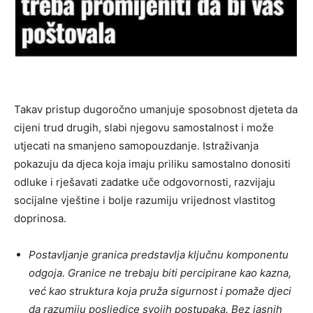
Takav pristup dugoročno umanjuje sposobnost djeteta da
cijeni trud drugih, slabi njegovu samostalnost i može
utjecati na smanjeno samopouzdanje. Istraživanja
pokazuju da djeca koja imaju priliku samostalno donositi
odluke i rješavati zadatke uče odgovornosti, razvijaju
socijalne vještine i bolje razumiju vrijednost vlastitog
doprinosa.
Postavljanje granica predstavlja ključnu komponentu
odgoja. Granice ne trebaju biti percipirane kao kazna,
već kao struktura koja pruža sigurnost i pomaže djeci
da razumiju posljedice svojih postupaka. Bez jasnih