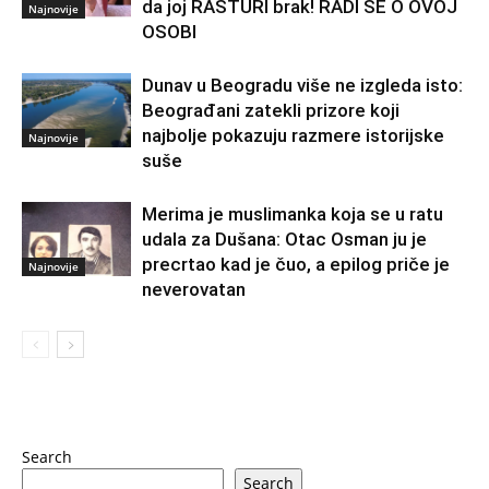
da joj RASTURI brak! RADI SE O OVOJ
Najnovije
OSOBI
Dunav u Beogradu više ne izgleda isto:
Beograđani zatekli prizore koji
najbolje pokazuju razmere istorijske
Najnovije
suše
Merima je muslimanka koja se u ratu
udala za Dušana: Otac Osman ju je
precrtao kad je čuo, a epilog priče je
Najnovije
neverovatan
Search
Search