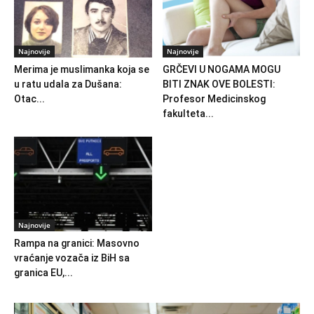
Najnovije
Najnovije
Merima je muslimanka koja se
GRČEVI U NOGAMA MOGU
u ratu udala za Dušana:
BITI ZNAK OVE BOLESTI:
Otac...
Profesor Medicinskog
fakulteta...
Najnovije
Rampa na granici: Masovno
vraćanje vozača iz BiH sa
granica EU,...