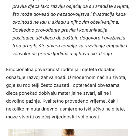
pravila djeca lako razviju osjećaj da su središte svijeta,
što može dovesti do nezadovoljstva i frustracija kada
okolnosti ne idu u skladu s njihovim očekivanjima.
Dosljedno provođenje pravila i komunikacija
posljedica uči djecu da poštuju dogovore i uvažavaju
trud drugih, što stvara temelje za razvijanje empatije i
zahvalnosti prema ljudima u njihovu okruženju.
Emocionalna povezanost roditelja i djeteta dodatno
osnažuje razvoj zahvalnosti. U modernom načinu života,
gdje su roditelji često zauzeti i opterećeni obvezama,
djeca ponekad dobivaju materijalne stvari, ali ne i
dovoljno pažnje. Kvalitetno provedeno vrijeme, čak i
nekoliko minuta dnevno, usmjereno isključivo na dijete,
može stvoriti osjećaj vrijednosti i voljenosti.