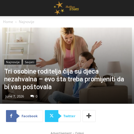
Home
Najnovije
Najnovije
Savjeti
Tri osobine roditelja čija su djeca
nezahvalna – evo šta treba promijeniti da
bi vas poštovala
June 7, 2026
0
Facebook
Twitter
Advertisement - Oglasi