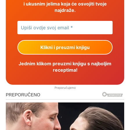
i ukusnim jelima koja će osvojiti tvoje
najdraže.
Jednim klikom preuzmi knjigu s najboljim
receptima!
Preporučujemo