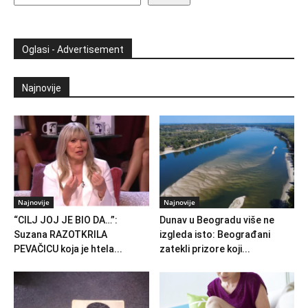
Oglasi - Advertisement
Najnovije
Najnovije
Najnovije
“CILJ JOJ JE BIO DA…”:
Dunav u Beogradu više ne
Suzana RAZOTKRILA
izgleda isto: Beograđani
PEVAČICU koja je htela...
zatekli prizore koji...