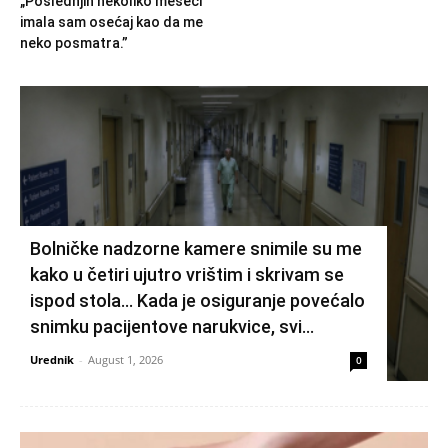
„Poslednjih nekoliko meseci
imala sam osećaj kao da me
neko posmatra.”
Bolničke nadzorne kamere snimile su me
kako u četiri ujutro vrištim i skrivam se
ispod stola… Kada je osiguranje povećalo
snimku pacijentove narukvice, svi...
Urednik
-
August 1, 2026
0