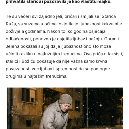
prihvatila staricu i pozdravila je kao vlastitu majku.
Te su večeri svi zajedno jeli, pričali i smijali se. Starica
Ruža, sa suzama u očima, osjetila je ljubaznost kakvu nije
doživjela godinama. Nakon toliko godina osjećaja
odbačenosti, ponovno je osjetila ljubav i pažnju. Goran i
Jelena pokazali su joj da je ljubaznost ono što može
učiniti razliku u najtužnijim trenucima. Ova priča o taksisti,
starici i Božiću pokazuje da nije važna samo krvna
povezanost, već ljubav i spremnost da se pomogne
drugima u najtežim trenucima.