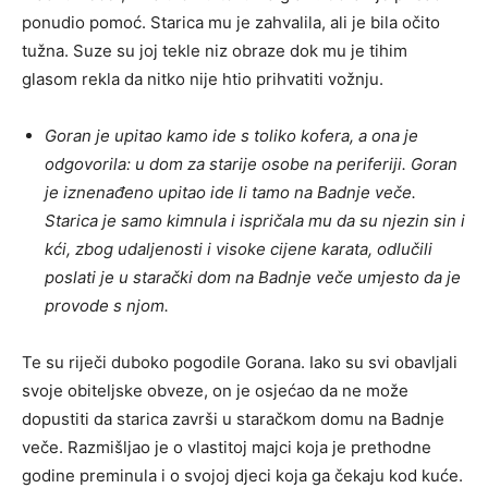
ponudio pomoć. Starica mu je zahvalila, ali je bila očito
tužna. Suze su joj tekle niz obraze dok mu je tihim
glasom rekla da nitko nije htio prihvatiti vožnju.
Goran je upitao kamo ide s toliko kofera, a ona je
odgovorila: u dom za starije osobe na periferiji. Goran
je iznenađeno upitao ide li tamo na Badnje veče.
Starica je samo kimnula i ispričala mu da su njezin sin i
kći, zbog udaljenosti i visoke cijene karata, odlučili
poslati je u starački dom na Badnje veče umjesto da je
provode s njom.
Te su riječi duboko pogodile Gorana. Iako su svi obavljali
svoje obiteljske obveze, on je osjećao da ne može
dopustiti da starica završi u staračkom domu na Badnje
veče. Razmišljao je o vlastitoj majci koja je prethodne
godine preminula i o svojoj djeci koja ga čekaju kod kuće.