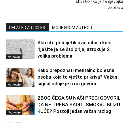
shvatio tko je ta djevojka
zapravo
RELATED ARTICLES
MORE FROM AUTHOR
Ako ste primijetili ovu bubu u kući,
riješite je se što prije, uzrokuje 2
velika problema
Najnovije
Kako prepoznati mentalno bolesnu
osobu koja to vješto prikriva? Važan
signal odaje je u razgovoru
Najnovije
ZBOG ČEGA SU NAŠI PRECI GOVORILI
DA NE TREBA SADITI SMOKVU BLIZU
KUĆE? Postoji jedan važan razlog
Najnovije