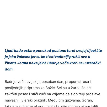
Ljudi kada ostare ponekad postanu teret svojoj djeci što
je jako žalosno jer su im ti isti roditelji pružili sve u
životu. Jedna baka je na Badnje veče krenula u starački
dom.
Badnje veče uvijek je poseban dan, prepun stresa i
posljednjih priprema za Božić. Svi su u žurbi, želeći
završiti posao i stići kući na vrijeme da s obitelji proslave
najvažniji vjerski praznik. Među tim gužvama, Goran,
taksista s dvadeset godina staža, nije mogao ni naslutiti