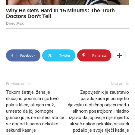
Facebook
Twitter
Pinterest
Previous article
Next article
Tokom šetnje, žena je
Zapovjednik je zaustavio
slučajno posrnula i gotovo
paradu kada je primijetio
pala s litice, ali njen muž,
djevojku u običnoj odjeći među
umesto da joj pomogne,
elitnom postrojbom i hladno
gurnuo ju je, ne sluteći šta će
izjavio da joj ovdje nije mjesto;
se dogoditi samo nekoliko
ali već nakon nekoliko sekundi
sekundi kasnije
požalio je svoje riječi kada je