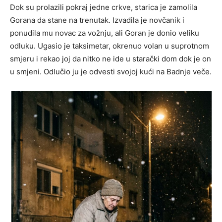
Dok su prolazili pokraj jedne crkve, starica je zamolila
Gorana da stane na trenutak. Izvadila je novčanik i
ponudila mu novac za vožnju, ali Goran je donio veliku
odluku. Ugasio je taksimetar, okrenuo volan u suprotnom
smjeru i rekao joj da nitko ne ide u starački dom dok je on
u smjeni. Odlučio ju je odvesti svojoj kući na Badnje veče.