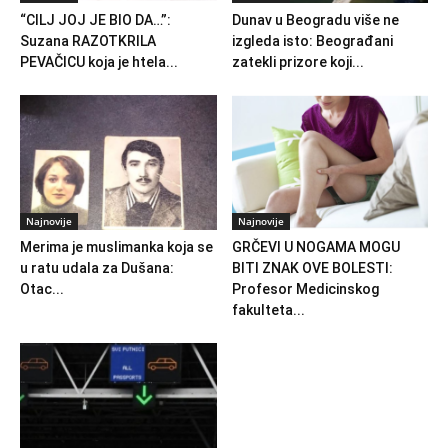
“CILJ JOJ JE BIO DA…”:
Dunav u Beogradu više ne
Suzana RAZOTKRILA
izgleda isto: Beograđani
PEVAČICU koja je htela...
zatekli prizore koji...
Najnovije
Najnovije
Merima je muslimanka koja se
GRČEVI U NOGAMA MOGU
u ratu udala za Dušana:
BITI ZNAK OVE BOLESTI:
Otac...
Profesor Medicinskog
fakulteta...