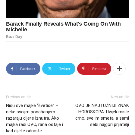
Facebook
Twitter
Pinterest
Previous article
Next article
Nisu sve majke “svetice” –
OVO JE NAJTUŽNIJI ZNAK
neke svojim ponašanjem
HOROSKOPA: Uvijek misle
razaraju dijete iznutra. Ako
crno, sve im smeta, a sami
majka radi OVO, rana ostaje i
sebi najgori prijatelji
kad dijete odraste