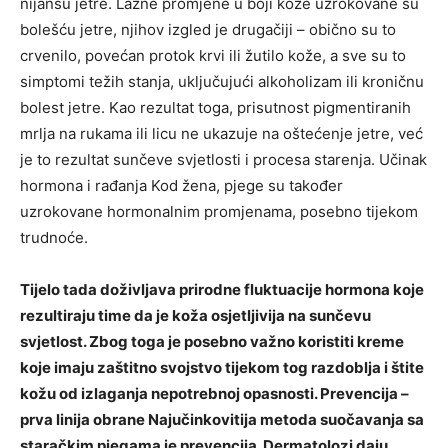
nijansu jetre. Lažne promjene u boji kože uzrokovane su
bolešću jetre, njihov izgled je drugačiji – obično su to
crvenilo, povećan protok krvi ili žutilo kože, a sve su to
simptomi težih stanja, uključujući alkoholizam ili kroničnu
bolest jetre. Kao rezultat toga, prisutnost pigmentiranih
mrlja na rukama ili licu ne ukazuje na oštećenje jetre, već
je to rezultat sunčeve svjetlosti i procesa starenja. Učinak
hormona i rađanja Kod žena, pjege su također
uzrokovane hormonalnim promjenama, posebno tijekom
trudnoće.
Tijelo tada doživljava prirodne fluktuacije hormona koje
rezultiraju time da je koža osjetljivija na sunčevu
svjetlost. Zbog toga je posebno važno koristiti kreme
koje imaju zaštitno svojstvo tijekom tog razdoblja i štite
kožu od izlaganja nepotrebnoj opasnosti. Prevencija –
prva linija obrane Najučinkovitija metoda suočavanja sa
staračkim pjegama je prevencija. Dermatolozi daju