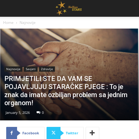
Home
Najnovije
Najnovije
Savjeti
Zdravlje
PRIMJETILI STE DA VAM SE
POJAVLJUJU STARAČKE PJEGE : To je
znak da imate ozbiljan problem sa jednim
organom!
January 5, 2026
0
Facebook
Twitter