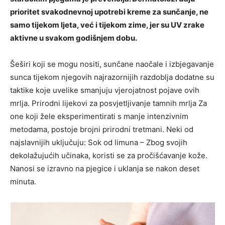
prioritet svakodnevnoj upotrebi kreme za sunčanje, ne
samo tijekom ljeta, već i tijekom zime, jer su UV zrake
aktivne u svakom godišnjem dobu.
Šeširi koji se mogu nositi, sunčane naočale i izbjegavanje
sunca tijekom njegovih najrazornijih razdoblja dodatne su
taktike koje uvelike smanjuju vjerojatnost pojave ovih
mrlja. Prirodni lijekovi za posvjetljivanje tamnih mrlja Za
one koji žele eksperimentirati s manje intenzivnim
metodama, postoje brojni prirodni tretmani. Neki od
najslavnijih uključuju: Sok od limuna – Zbog svojih
dekolažujućih učinaka, koristi se za pročišćavanje kože.
Nanosi se izravno na pjegice i uklanja se nakon deset
minuta.