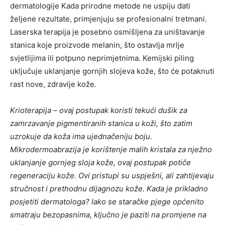
dermatologije Kada prirodne metode ne uspiju dati
željene rezultate, primjenjuju se profesionalni tretmani.
Laserska terapija je posebno osmišljena za uništavanje
stanica koje proizvode melanin, što ostavlja mrlje
svjetlijima ili potpuno neprimjetnima. Kemijski piling
uključuje uklanjanje gornjih slojeva kože, što će potaknuti
rast nove, zdravije kože.
Krioterapija – ovaj postupak koristi tekući dušik za
zamrzavanje pigmentiranih stanica u koži, što zatim
uzrokuje da koža ima ujednačeniju boju.
Mikrodermoabrazija je korištenje malih kristala za nježno
uklanjanje gornjeg sloja kože, ovaj postupak potiče
regeneraciju kože. Ovi pristupi su uspješni, ali zahtijevaju
stručnost i prethodnu dijagnozu kože. Kada je prikladno
posjetiti dermatologa? Iako se staračke pjege općenito
smatraju bezopasnima, ključno je paziti na promjene na