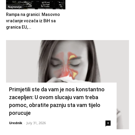
Najnovije
Rampa na granici: Masovno
vraćanje vozača iz BiH sa
granica EU,...
Primjetili ste da vam je nos konstantno
zacepljen: U ovom slucaju vam treba
pomoc, obratite paznju sta vam tijelo
porucuje
Urednik
-
July 31, 2026
0