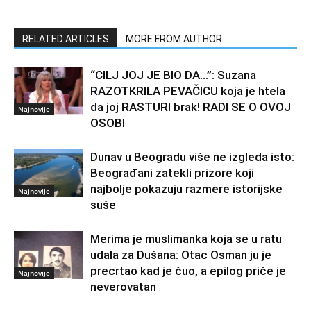
RELATED ARTICLES
MORE FROM AUTHOR
“CILJ JOJ JE BIO DA…”: Suzana
RAZOTKRILA PEVAČICU koja je htela
da joj RASTURI brak! RADI SE O OVOJ
Najnovije
OSOBI
Dunav u Beogradu više ne izgleda isto:
Beograđani zatekli prizore koji
najbolje pokazuju razmere istorijske
Najnovije
suše
Merima je muslimanka koja se u ratu
udala za Dušana: Otac Osman ju je
precrtao kad je čuo, a epilog priče je
Najnovije
neverovatan