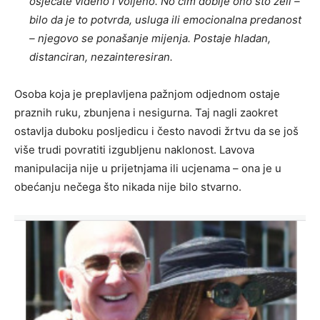
osjećate viđeno i voljeno. No čim dobije ono što želi –
bilo da je to potvrda, usluga ili emocionalna predanost
– njegovo se ponašanje mijenja. Postaje hladan,
distanciran, nezainteresiran.
Osoba koja je preplavljena pažnjom odjednom ostaje
praznih ruku, zbunjena i nesigurna. Taj nagli zaokret
ostavlja duboku posljedicu i često navodi žrtvu da se još
više trudi povratiti izgubljenu naklonost. Lavova
manipulacija nije u prijetnjama ili ucjenama – ona je u
obećanju nečega što nikada nije bilo stvarno.