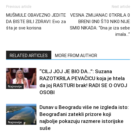
Previous article
Next article
MUŠMULE OBAVEZNO JEDITE
VESNA ZMIJANAC 0TKRlLA 0
DA BISTE BILI ZDRAVI: Evo za
BRENI 0N0 ŠT0 NIK0 NIJE
šta je sve korisna
SMI0 NlKADA: “0na je iza sebe
imala…”
RELATED ARTICLES
MORE FROM AUTHOR
“CILJ JOJ JE BIO DA…”: Suzana
RAZOTKRILA PEVAČICU koja je htela
da joj RASTURI brak! RADI SE O OVOJ
Najnovije
OSOBI
Dunav u Beogradu više ne izgleda isto:
Beograđani zatekli prizore koji
najbolje pokazuju razmere istorijske
Najnovije
suše