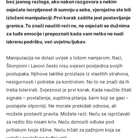
bez jasnog razloga, ako nakon razgovora s nekim
osjećate iscrpljenost ili sumnju u sebe, vjerojatno ste bili
izloženi manipulaciji. Prvi korak zaštite jest postavljanje
granica. To znači naučiti reći ne, ne osjećati se dužnima
za tuđe emocije i prepoznati kada vam netko ne nudi
iskrenu podršku, već uvjetnu ljubav.
Manipulacija ne dolazi uvijek s lošom namjerom. Raci,
Škorpioni i Lavovi često nisu svjesni posljedica svojih
postupaka. Njihove taktike proizlaze iz vlastitih strahova,
nesigurnosti i potrebe za kontrolom. No to ne znači da ih
treba tolerirati. Svjesnost je prvi korak. Kada naučite čitati
signale – povlačenje, suptilna pitanja, šarm koji se gasi –
postajete otporniji. Ne morate prekidati odnose, ali
možete postaviti pravila. Možete reći: Neću se ispričavati
za nešto što nisam kriv. Neću donositi odluke pod
pritiskom tvoje tišine. Neću trčati za pažnjom koja se
uvlači i povlači po tuđoj volji.