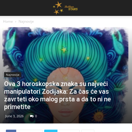
Home
Najnovije
Najnovije
Ova 3 horoskopska znaka su najveći
manipulatori Zodijaka: Za čas će vas
zavrteti oko malog prsta a da to ni ne
primetite
June 3, 2026
0