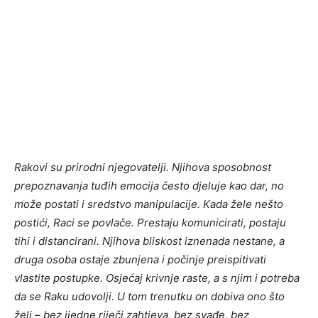
Rakovi su prirodni njegovatelji. Njihova sposobnost
prepoznavanja tuđih emocija često djeluje kao dar, no
može postati i sredstvo manipulacije. Kada žele nešto
postići, Raci se povlače. Prestaju komunicirati, postaju
tihi i distancirani. Njihova bliskost iznenada nestane, a
druga osoba ostaje zbunjena i počinje preispitivati
vlastite postupke. Osjećaj krivnje raste, a s njim i potreba
da se Raku udovolji. U tom trenutku on dobiva ono što
želi – bez ijedne riječi zahtjeva, bez svađe, bez