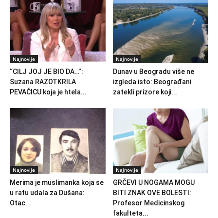
Najnovije
Najnovije
“CILJ JOJ JE BIO DA…”:
Dunav u Beogradu više ne
Suzana RAZOTKRILA
izgleda isto: Beograđani
PEVAČICU koja je htela...
zatekli prizore koji...
Najnovije
Najnovije
Merima je muslimanka koja se
GRČEVI U NOGAMA MOGU
u ratu udala za Dušana:
BITI ZNAK OVE BOLESTI:
Otac...
Profesor Medicinskog
fakulteta...