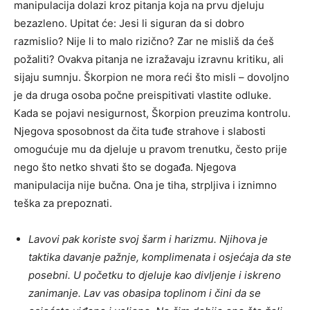
manipulacija dolazi kroz pitanja koja na prvu djeluju
bezazleno. Upitat će: Jesi li siguran da si dobro
razmislio? Nije li to malo rizično? Zar ne misliš da ćeš
požaliti? Ovakva pitanja ne izražavaju izravnu kritiku, ali
sijaju sumnju. Škorpion ne mora reći što misli – dovoljno
je da druga osoba počne preispitivati vlastite odluke.
Kada se pojavi nesigurnost, Škorpion preuzima kontrolu.
Njegova sposobnost da čita tuđe strahove i slabosti
omogućuje mu da djeluje u pravom trenutku, često prije
nego što netko shvati što se događa. Njegova
manipulacija nije bučna. Ona je tiha, strpljiva i iznimno
teška za prepoznati.
Lavovi pak koriste svoj šarm i harizmu. Njihova je
taktika davanje pažnje, komplimenata i osjećaja da ste
posebni. U početku to djeluje kao divljenje i iskreno
zanimanje. Lav vas obasipa toplinom i čini da se