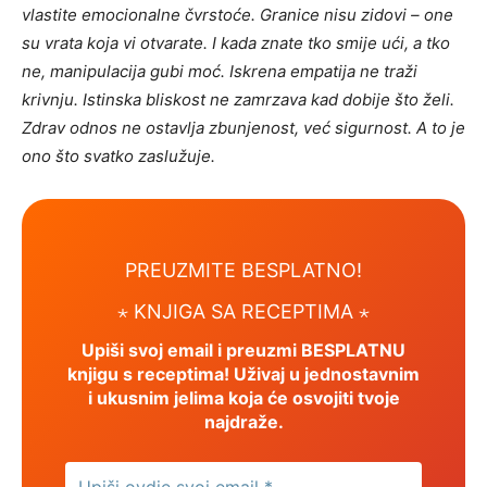
vlastite emocionalne čvrstoće. Granice nisu zidovi – one
su vrata koja vi otvarate. I kada znate tko smije ući, a tko
ne, manipulacija gubi moć. Iskrena empatija ne traži
krivnju. Istinska bliskost ne zamrzava kad dobije što želi.
Zdrav odnos ne ostavlja zbunjenost, već sigurnost. A to je
ono što svatko zaslužuje.
PREUZMITE BESPLATNO!
⋆
KNJIGA SA RECEPTIMA ⋆
Upiši svoj email i preuzmi BESPLATNU
knjigu s receptima! Uživaj u jednostavnim
i ukusnim jelima koja će osvojiti tvoje
najdraže.