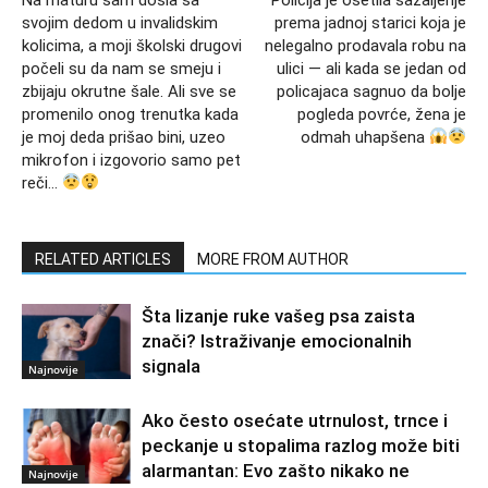
svojim dedom u invalidskim
prema jadnoj starici koja je
kolicima, a moji školski drugovi
nelegalno prodavala robu na
počeli su da nam se smeju i
ulici — ali kada se jedan od
zbijaju okrutne šale. Ali sve se
policajaca sagnuo da bolje
promenilo onog trenutka kada
pogleda povrće, žena je
je moj deda prišao bini, uzeo
odmah uhapšena
mikrofon i izgovorio samo pet
reči…
RELATED ARTICLES
MORE FROM AUTHOR
Šta lizanje ruke vašeg psa zaista
znači? Istraživanje emocionalnih
signala
Najnovije
Ako često osećate utrnulost, trnce i
peckanje u stopalima razlog može biti
alarmantan: Evo zašto nikako ne
Najnovije