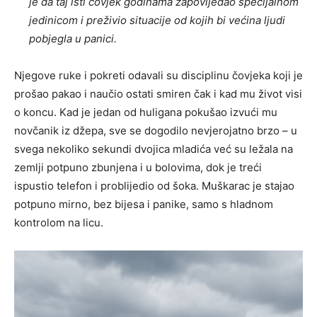
je da taj isti čovjek godinama zapovijedao specijalnom
jedinicom i preživio situacije od kojih bi većina ljudi
pobjegla u panici.
Njegove ruke i pokreti odavali su disciplinu čovjeka koji je
prošao pakao i naučio ostati smiren čak i kad mu život visi
o koncu. Kad je jedan od huligana pokušao izvući mu
novčanik iz džepa, sve se dogodilo nevjerojatno brzo – u
svega nekoliko sekundi dvojica mladića već su ležala na
zemlji potpuno zbunjena i u bolovima, dok je treći
ispustio telefon i problijedio od šoka. Muškarac je stajao
potpuno mirno, bez bijesa i panike, samo s hladnom
kontrolom na licu.