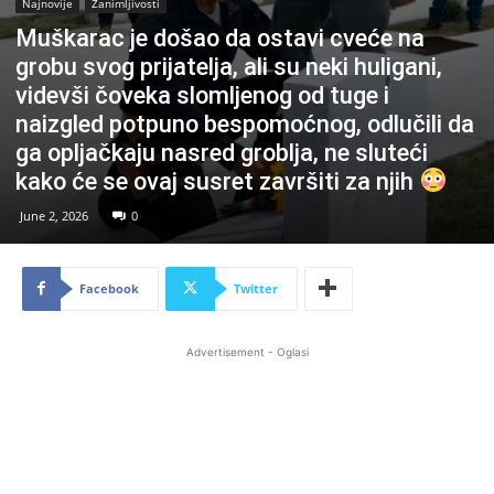
Najnovije
Zanimljivosti
Muškarac je došao da ostavi cveće na
grobu svog prijatelja, ali su neki huligani,
videvši čoveka slomljenog od tuge i
naizgled potpuno bespomoćnog, odlučili da
ga opljačkaju nasred groblja, ne sluteći
kako će se ovaj susret završiti za njih
June 2, 2026
0
Facebook
Twitter
Advertisement - Oglasi