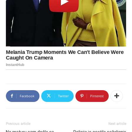
Facebook
Twitter
Pinterest
Previous article
Next article
Na maturu sam došla sa
Policija je osetila sažaljenje