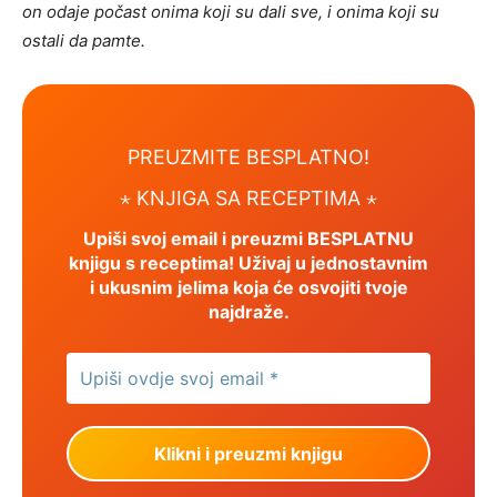
on odaje počast onima koji su dali sve, i onima koji su
ostali da pamte.
PREUZMITE BESPLATNO!
⋆
KNJIGA SA RECEPTIMA ⋆
Upiši svoj email i preuzmi BESPLATNU
knjigu s receptima! Uživaj u jednostavnim
i ukusnim jelima koja će osvojiti tvoje
najdraže.