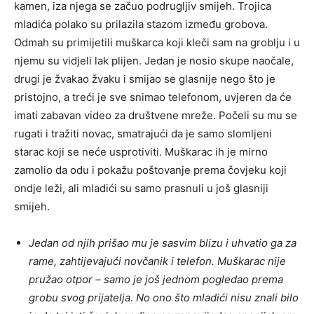
kamen, iza njega se začuo podrugljiv smijeh. Trojica
mladića polako su prilazila stazom između grobova.
Odmah su primijetili muškarca koji kleči sam na groblju i u
njemu su vidjeli lak plijen. Jedan je nosio skupe naočale,
drugi je žvakao žvaku i smijao se glasnije nego što je
pristojno, a treći je sve snimao telefonom, uvjeren da će
imati zabavan video za društvene mreže. Počeli su mu se
rugati i tražiti novac, smatrajući da je samo slomljeni
starac koji se neće usprotiviti. Muškarac ih je mirno
zamolio da odu i pokažu poštovanje prema čovjeku koji
ondje leži, ali mladići su samo prasnuli u još glasniji
smijeh.
Jedan od njih prišao mu je sasvim blizu i uhvatio ga za
rame, zahtijevajući novčanik i telefon. Muškarac nije
pružao otpor – samo je još jednom pogledao prema
grobu svog prijatelja. No ono što mladići nisu znali bilo