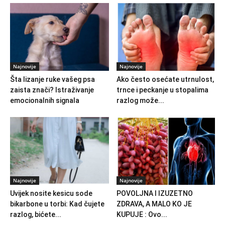
Najnovije
Najnovije
Šta lizanje ruke vašeg psa
Ako često osećate utrnulost,
zaista znači? Istraživanje
trnce i peckanje u stopalima
emocionalnih signala
razlog može...
Najnovije
Najnovije
Uvijek nosite kesicu sode
POVOLJNA I IZUZETNO
bikarbone u torbi: Kad čujete
ZDRAVA, A MALO KO JE
razlog, bićete...
KUPUJE : Ovo...