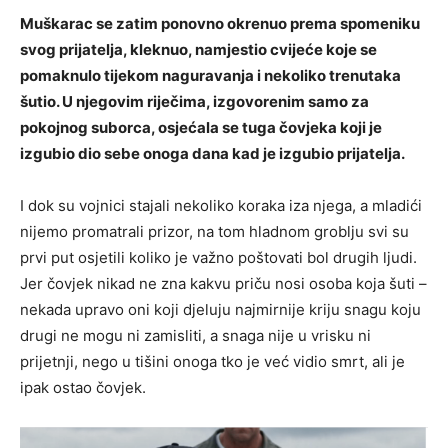
Muškarac se zatim ponovno okrenuo prema spomeniku
svog prijatelja, kleknuo, namjestio cvijeće koje se
pomaknulo tijekom naguravanja i nekoliko trenutaka
šutio. U njegovim riječima, izgovorenim samo za
pokojnog suborca, osjećala se tuga čovjeka koji je
izgubio dio sebe onoga dana kad je izgubio prijatelja.
I dok su vojnici stajali nekoliko koraka iza njega, a mladići
nijemo promatrali prizor, na tom hladnom groblju svi su
prvi put osjetili koliko je važno poštovati bol drugih ljudi.
Jer čovjek nikad ne zna kakvu priču nosi osoba koja šuti –
nekada upravo oni koji djeluju najmirnije kriju snagu koju
drugi ne mogu ni zamisliti, a snaga nije u vrisku ni
prijetnji, nego u tišini onoga tko je već vidio smrt, ali je
ipak ostao čovjek.