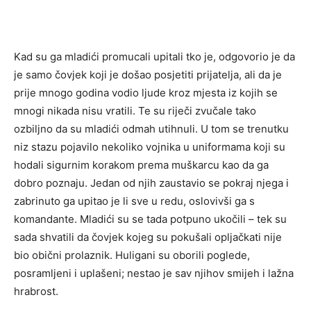
Kad su ga mladići promucali upitali tko je, odgovorio je da
je samo čovjek koji je došao posjetiti prijatelja, ali da je
prije mnogo godina vodio ljude kroz mjesta iz kojih se
mnogi nikada nisu vratili. Te su riječi zvučale tako
ozbiljno da su mladići odmah utihnuli. U tom se trenutku
niz stazu pojavilo nekoliko vojnika u uniformama koji su
hodali sigurnim korakom prema muškarcu kao da ga
dobro poznaju. Jedan od njih zaustavio se pokraj njega i
zabrinuto ga upitao je li sve u redu, oslovivši ga s
komandante. Mladići su se tada potpuno ukočili – tek su
sada shvatili da čovjek kojeg su pokušali opljačkati nije
bio obični prolaznik. Huligani su oborili poglede,
posramljeni i uplašeni; nestao je sav njihov smijeh i lažna
hrabrost.