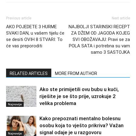
Previous article
Next article
AKO POJEDETE 3 HURME
NAJBOLJI STARINSKI RECEPT
SVAKI DAN, u vašem tijelu će
ZA DŽEM OD JAGODA KOJEG
se desiti OVIH 8 STVARI: To
SVI OBOŽAVAJU: Pravi se za
će vas preporoditi
POLA SATA i potrebna su vam
samo 3 SASTOJKA
RELATED ARTICLES
MORE FROM AUTHOR
Ako ste primijetili ovu bubu u kući,
riješite je se što prije, uzrokuje 2
velika problema
Najnovije
Kako prepoznati mentalno bolesnu
osobu koja to vješto prikriva? Važan
signal odaje je u razgovoru
Najnovije