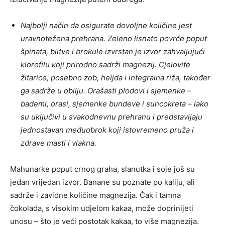
Najbolji način da osigurate dovoljne količine jest
uravnotežena prehrana. Zeleno lisnato povrće poput
špinata, blitve i brokule izvrstan je izvor zahvaljujući
klorofilu koji prirodno sadrži magnezij. Cjelovite
žitarice, posebno zob, heljda i integralna riža, također
ga sadrže u obilju. Orašasti plodovi i sjemenke –
bademi, orasi, sjemenke bundeve i suncokreta – lako
su uključivi u svakodnevnu prehranu i predstavljaju
jednostavan međuobrok koji istovremeno pruža i
zdrave masti i vlakna.
Mahunarke poput crnog graha, slanutka i soje još su
jedan vrijedan izvor. Banane su poznate po kaliju, ali
sadrže i zavidne količine magnezija. Čak i tamna
čokolada, s visokim udjelom kakaa, može doprinijeti
unosu – što je veći postotak kakaa, to više magnezija.