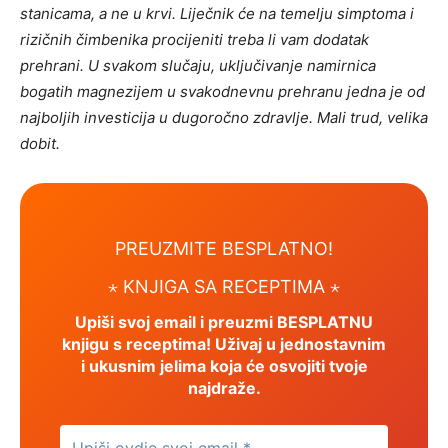
stanicama, a ne u krvi. Liječnik će na temelju simptoma i
rizičnih čimbenika procijeniti treba li vam dodatak
prehrani. U svakom slučaju, uključivanje namirnica
bogatih magnezijem u svakodnevnu prehranu jedna je od
najboljih investicija u dugoročno zdravlje. Mali trud, velika
dobit.
PREUZMITE BESPLATNO!
⋆
KNJIGA SA RECEPTIMA ⋆
Upiši svoj email i preuzmi BESPLATNU
knjigu s receptima! Uživaj u jednostavnim
i ukusnim jelima koja će osvojiti tvoje
najdraže.