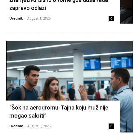
zapravo odlazi
Urednik
-
August 1, 2026
0
“Šok na aerodromu: Tajna koju muž nije
mogao sakriti”
Urednik
-
August 5, 2026
0