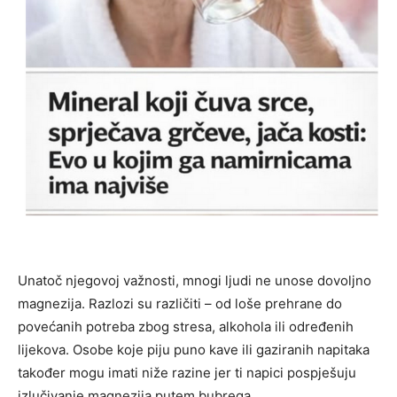
Unatoč njegovoj važnosti, mnogi ljudi ne unose dovoljno
magnezija. Razlozi su različiti – od loše prehrane do
povećanih potreba zbog stresa, alkohola ili određenih
lijekova. Osobe koje piju puno kave ili gaziranih napitaka
također mogu imati niže razine jer ti napici pospješuju
izlučivanje magnezija putem bubrega.