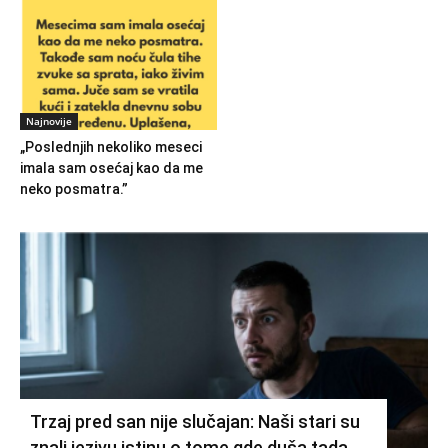
Najnovije
„Poslednjih nekoliko meseci
imala sam osećaj kao da me
neko posmatra.”
Trzaj pred san nije slučajan: Naši stari su
znali jezivu istinu o tome gde duša tada