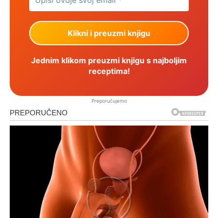
Jednim klikom preuzmi knjigu s najboljim
receptima!
Preporučujemo