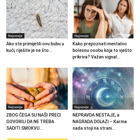
Najnovije
Najnovije
Ako ste primijetili ovu bubu u
Kako prepoznati mentalno
kući, riješite je se što...
bolesnu osobu koja to vješto
prikriva? Važan signal...
Najnovije
Najnovije
ZBOG ČEGA SU NAŠI PRECI
NEPRAVDA NESTAJE, a
GOVORILI DA NE TREBA
NAGRADA DOLAZI – Karma
SADITI SMOKVU...
sada stoji na strani...