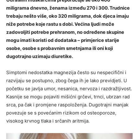
miligrama dnevno, ženama između 270 i 300. Trudnice
trebaju nešto više, oko 320 miligrama, dok djeca imaju
niže potrebe koje rastu s dobi. Većina ljudi može
zadovoljiti potrebe prehranom, no određene skupine
mogu imati koristi od dodataka – primjerice starije
osobe, osobe s probavnim smetnjama ili oni koji
dugotrajno uzimaju diuretike.
Simptomi nedostatka magnezija često su nespecifični i
razvijaju se postupno, zbog čega ih je lako previdjeti. U
početku se javlja umor, nesanica, nervoza i razdražljivost.
Kasnije se mogu pojaviti mišićni grčevi, trnci, ubrzan rad
srca, pa čak i promjene raspoloženja. Dugotrajni manjak
povezuje se s povećanim rizikom od osteoporoze,
visokog krvnog tlaka i srčanih aritmija.