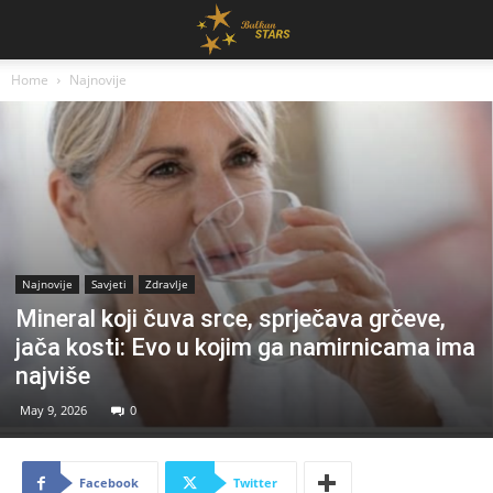
Home
Najnovije
Najnovije
Savjeti
Zdravlje
Mineral koji čuva srce, sprječava grčeve,
jača kosti: Evo u kojim ga namirnicama ima
najviše
May 9, 2026
0
Facebook
Twitter