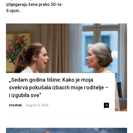
izbjegavaju žene preko 50-te:
S njom...
„Sedam godina tišine: Kako je moja
svekrva pokušala izbaciti moje roditelje –
i izgubila sve“
Urednik
-
August 3, 2026
0