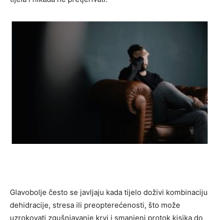
Glavobolje često se javljaju kada tijelo doživi kombinaciju
dehidracije, stresa ili preopterećenosti, što može
uzrokovati zgušnjavanje krvi i smanjeni protok kisika do