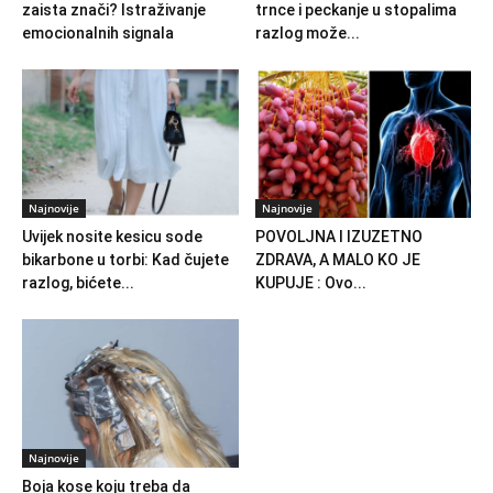
zaista znači? Istraživanje
trnce i peckanje u stopalima
emocionalnih signala
razlog može...
Najnovije
Najnovije
Uvijek nosite kesicu sode
POVOLJNA I IZUZETNO
bikarbone u torbi: Kad čujete
ZDRAVA, A MALO KO JE
razlog, bićete...
KUPUJE : Ovo...
Najnovije
Boja kose koju treba da