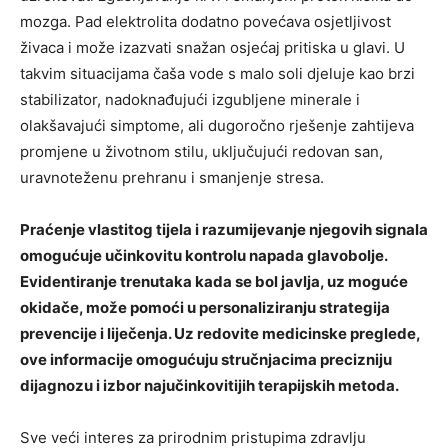
mozga. Pad elektrolita dodatno povećava osjetljivost
živaca i može izazvati snažan osjećaj pritiska u glavi. U
takvim situacijama čaša vode s malo soli djeluje kao brzi
stabilizator, nadoknađujući izgubljene minerale i
olakšavajući simptome, ali dugoročno rješenje zahtijeva
promjene u životnom stilu, uključujući redovan san,
uravnoteženu prehranu i smanjenje stresa.
Praćenje vlastitog tijela i razumijevanje njegovih signala
omogućuje učinkovitu kontrolu napada glavobolje.
Evidentiranje trenutaka kada se bol javlja, uz moguće
okidače, može pomoći u personaliziranju strategija
prevencije i liječenja. Uz redovite medicinske preglede,
ove informacije omogućuju stručnjacima precizniju
dijagnozu i izbor najučinkovitijih terapijskih metoda.
Sve veći interes za prirodnim pristupima zdravlju