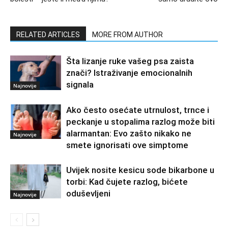
RELATED ARTICLES
MORE FROM AUTHOR
Šta lizanje ruke vašeg psa zaista
znači? Istraživanje emocionalnih
signala
Najnovije
Ako često osećate utrnulost, trnce i
peckanje u stopalima razlog može biti
alarmantan: Evo zašto nikako ne
Najnovije
smete ignorisati ove simptome
Uvijek nosite kesicu sode bikarbone u
torbi: Kad čujete razlog, bićete
oduševljeni
Najnovije