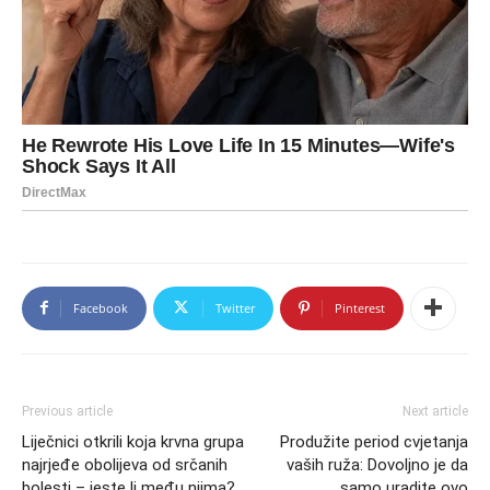
Facebook
Twitter
Pinterest
Previous article
Next article
Liječnici otkrili koja krvna grupa
Produžite period cvjetanja
najrjeđe obolijeva od srčanih
vaših ruža: Dovoljno je da
bolesti – jeste li među njima?
samo uradite ovo