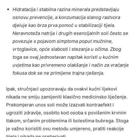
Hidratacija i stabilna razina minerala predstavljaju
osnovu prevencije, a konzumacija slanog rastvora
djeluje kao brza prva pomoć u stabilizaciji tijela.
Neravnoteža natrija i drugih esencijalnih soli često se
povezuje s pojavom simptoma poput mučnine,
vrtoglavice, opće slabosti i stezanja u očima. Zbog
toga se ovaj jednostavan napitak koristi u kućnim
uvjetima kao privremeno olakšanje i način za vraćanje
fokusa dok se ne primijene trajna rješenja.
Ipak, stručnjaci upozoravaju da ovakvi kućni lijekovi
nikada ne smiju zamijeniti klasično medicinsko liječenje.
Prekomjeran unos soli može izazvati kontraefekt i
ugroziti zdravlje, osobito kod osoba s povišenim krvnim
tlakom, srčanim problemima ili bolestima bubrega. Stoga
je važno koristiti ovu metodu umjereno, pratiti reakcije
tijela i nikada ne pretjerivati.