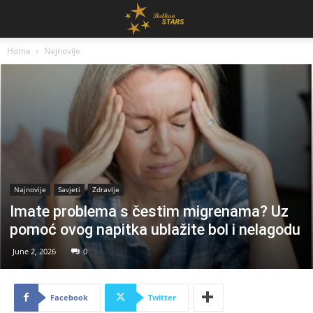
Home
Najnovije
Najnovije
Savjeti
Zdravlje
Imate problema s čestim migrenama? Uz
pomoć ovog napitka ublažite bol i nelagodu
June 2, 2026
0
Facebook
Twitter