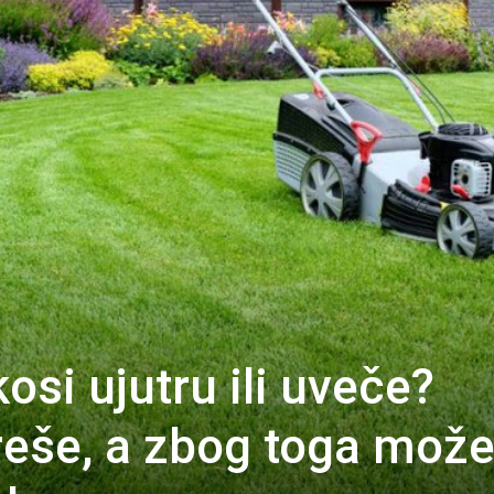
kosi ujutru ili uveče?
greše, a zbog toga može