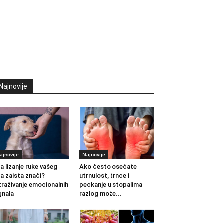
Najnovije
ajnovije
Najnovije
a lizanje ruke vašeg
Ako često osećate
a zaista znači?
utrnulost, trnce i
traživanje emocionalnih
peckanje u stopalima
gnala
razlog može...