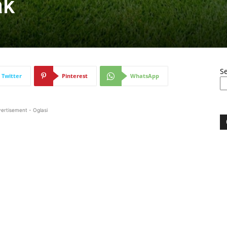
ak
S
Twitter
Pinterest
WhatsApp
ertisement - Oglasi