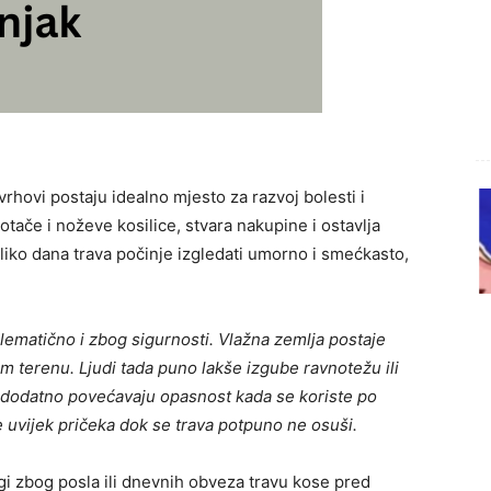
vrhovi postaju idealno mjesto za razvoj bolesti i
kotače i noževe kosilice, stvara nakupine i ostavlja
iko dana trava počinje izgledati umorno i smećkasto,
ematično i zbog sigurnosti. Vlažna zemlja postaje
m terenu. Ljudi tada puno lakše izgube ravnotežu ili
ce dodatno povećavaju opasnost kada se koriste po
se uvijek pričeka dok se trava potpuno ne osuši.
nogi zbog posla ili dnevnih obveza travu kose pred