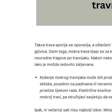
Takva trava sporije se oporavlja, a oštećeni 
gljivica. Osim toga, mokra trava lijepi se za 
neuredne tragove po travnjaku. Nakon nekol
iako je možda redovito zalijevana.
Košenje mokrog travnjaka može biti probl
skliska, posebno na padinama ili neravno
proklize tijekom rada. Električne kosili
mokroj travi, pa stručnjaci savjetuju da 
Ipak, ni večernji sati nisu najbolji izbor. M