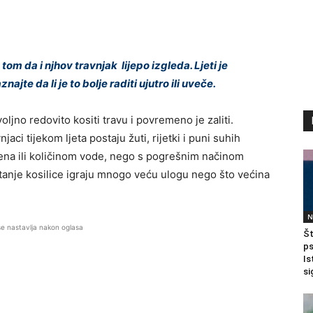
tom da i njhov travnjak lijepo izgleda. Ljeti je
jte da li je to bolje raditi ujutro ili uveče.
voljno redovito kositi travu i povremeno je zaliti.
aci tijekom ljeta postaju žuti, rijetki i puni suhih
ena ili količinom vode, nego s pogrešnim načinom
stanje kosilice igraju mnogo veću ulogu nego što većina
N
se nastavlja nakon oglasa
Št
ps
Is
si