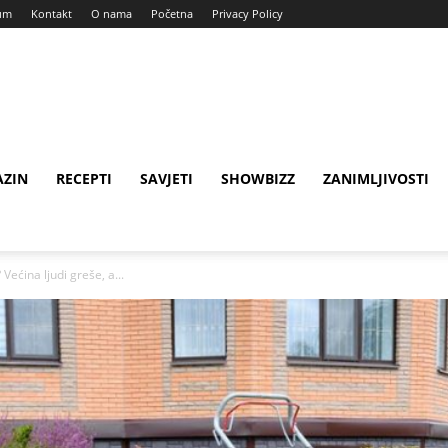
um
Kontakt
O nama
Početna
Privacy Policy
ZIN
RECEPTI
SAVJETI
SHOWBIZZ
ZANIMLJIVOSTI
 Većina ljudi greše, a...