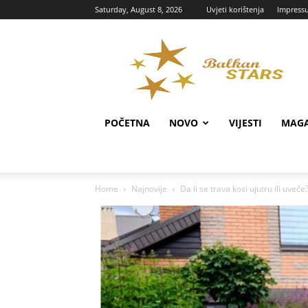
Saturday, August 8, 2026
Uvjeti korištenja
Impress
Balkan
Portal
POČETNA
NOVO
VIJESTI
MAGA
Home
Najnovije
Da li se trava kosi ujutru ili uveče?