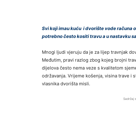
Svi koji imau kuću i dvorište vode računa o 
potrebno često kositi travu a u nastavku sazna
Mnogi ljudi vjeruju da je za lijep travnjak do
Međutim, pravi razlog zbog kojeg brojni travnj
dijelova često nema veze s kvalitetom sjem
održavanja. Vrijeme košenja, visina trave i 
vlasnika dvorišta misli.
Sadržaj 