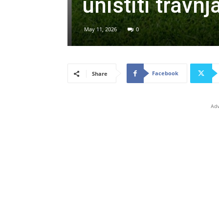
uništiti travnj
May 11, 2026
0
Facebook
Share
Adv