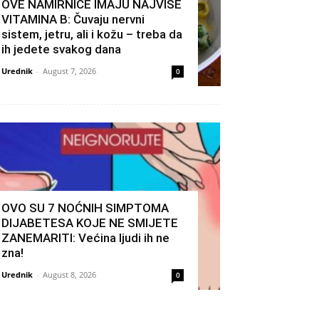
OVE NAMIRNICE IMAJU NAJVIŠE
VITAMINA B: Čuvaju nervni
sistem, jetru, ali i kožu – treba da
ih jedete svakog dana
Urednik
-
August 7, 2026
0
OVO SU 7 NOĆNIH SIMPTOMA
DIJABETESA KOJE NE SMIJETE
ZANEMARITI: Većina ljudi ih ne
zna!
Urednik
-
August 8, 2026
0