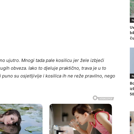
N
Uv
bi
ču
 ujutro. Mnogi tada pale kosilicu jer žele izbjeći
ugih obveza. Iako to djeluje praktično, trava je u to
puno su osjetljivije i kosilica ih ne reže pravilno, nego
N
Bo
iz
50