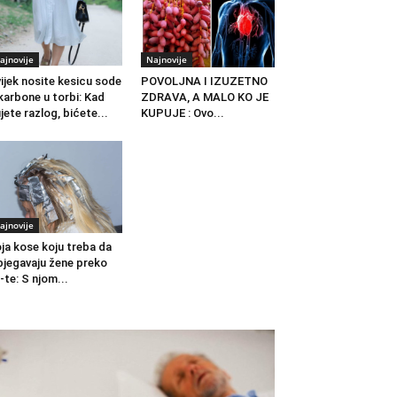
ajnovije
Najnovije
ijek nosite kesicu sode
POVOLJNA I IZUZETNO
karbone u torbi: Kad
ZDRAVA, A MALO KO JE
jete razlog, bićete...
KUPUJE : Ovo...
ajnovije
ja kose koju treba da
bjegavaju žene preko
-te: S njom...