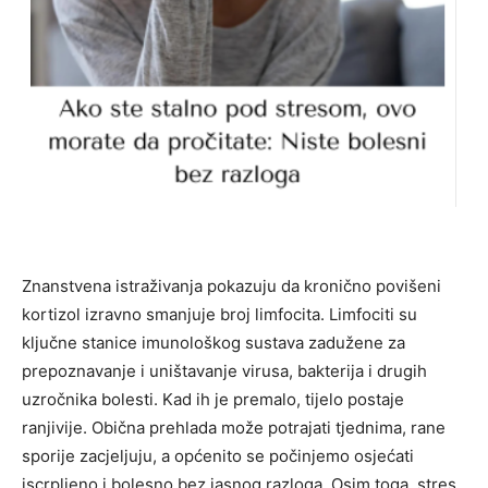
Znanstvena istraživanja pokazuju da kronično povišeni
kortizol izravno smanjuje broj limfocita. Limfociti su
ključne stanice imunološkog sustava zadužene za
prepoznavanje i uništavanje virusa, bakterija i drugih
uzročnika bolesti. Kad ih je premalo, tijelo postaje
ranjivije. Obična prehlada može potrajati tjednima, rane
sporije zacjeljuju, a općenito se počinjemo osjećati
iscrpljeno i bolesno bez jasnog razloga. Osim toga, stres