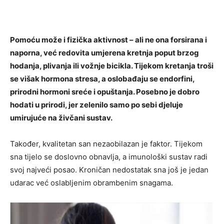
Pomoću može i fizička aktivnost – ali ne ona forsirana i
naporna, već redovita umjerena kretnja poput brzog
hodanja, plivanja ili vožnje bicikla. Tijekom kretanja troši
se višak hormona stresa, a oslobađaju se endorfini,
prirodni hormoni sreće i opuštanja. Posebno je dobro
hodati u prirodi, jer zelenilo samo po sebi djeluje
umirujuće na živčani sustav.
Također, kvalitetan san nezaobilazan je faktor. Tijekom
sna tijelo se doslovno obnavlja, a imunološki sustav radi
svoj najveći posao. Kroničan nedostatak sna još je jedan
udarac već oslabljenim obrambenim snagama.