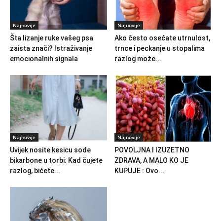
Najnovije
Najnovije
Šta lizanje ruke vašeg psa
Ako često osećate utrnulost,
zaista znači? Istraživanje
trnce i peckanje u stopalima
emocionalnih signala
razlog može...
Najnovije
Najnovije
Uvijek nosite kesicu sode
POVOLJNA I IZUZETNO
bikarbone u torbi: Kad čujete
ZDRAVA, A MALO KO JE
razlog, bićete...
KUPUJE : Ovo...