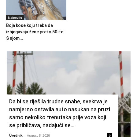
Najnovije
Boja kose koju treba da
izbjegavaju žene preko 50-te:
S njom...
Da bi se riješila trudne snahe, svekrva je
namjerno ostavila auto nasukan na pruzi
samo nekoliko trenutaka prije voza koji
se približava, nadajući se...
Urednik
-
August 8, 2026
0