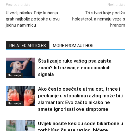
Previous article
Next article
U vodi, nikako: Prije kuhanja
Tri stvari koje podižu
grah najbolje potopite u ovu
holesterol, a nemaju veze s
jednu namirnicu
hranom
RELATED ARTICLES
MORE FROM AUTHOR
Šta lizanje ruke vašeg psa zaista
znači? Istraživanje emocionalnih
signala
Najnovije
Ako često osećate utrnulost, trnce i
peckanje u stopalima razlog može biti
alarmantan: Evo zašto nikako ne
Najnovije
smete ignorisati ove simptome
Uvijek nosite kesicu sode bikarbone u
torbi: Kad čujete razlog, bićete