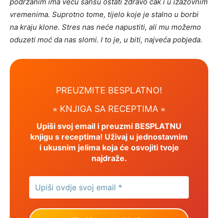
podržanim ima veću šansu ostati zdravo čak i u izazovnim
vremenima. Suprotno tome, tijelo koje je stalno u borbi
na kraju klone. Stres nas neće napustiti, ali mu možemo
oduzeti moć da nas slomi. I to je, u biti, najveća pobjeda.
PREUZMITE BESPLATNO!
⋆
KNJIGA SA RECEPTIMA ⋆
Upiši svoj email i preuzmi BESPLATNU
knjigu s receptima! Uživaj u jednostavnim
i ukusnim jelima koja će osvojiti tvoje
najdraže.